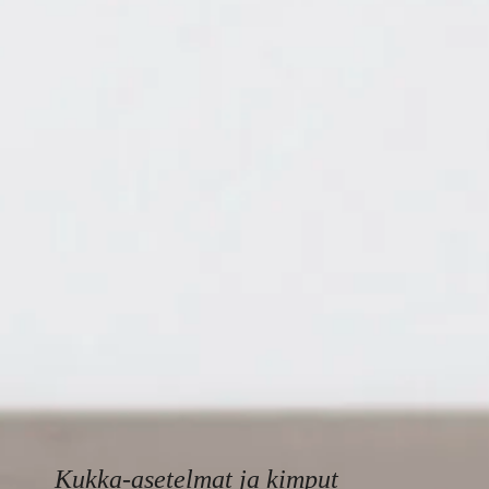
Kukka-asetelmat ja kimput